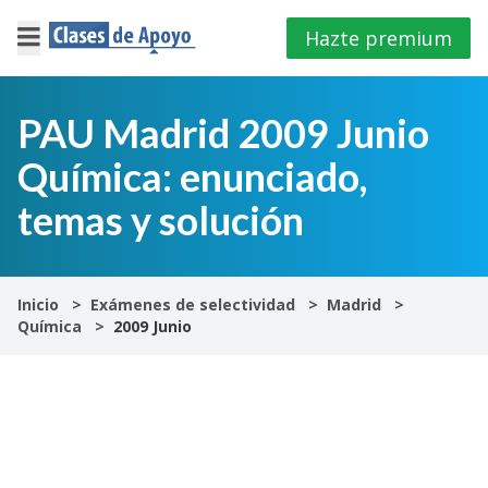
Hazte premium
×
Cerrar
PAU Madrid 2009 Junio
Química: enunciado,
Iniciar
sesión
temas y solución
4º
E.S.O
Inicio
Exámenes de selectividad
Madrid
Química
2009 Junio
1º
Bachillerato
2º
Bachillerato