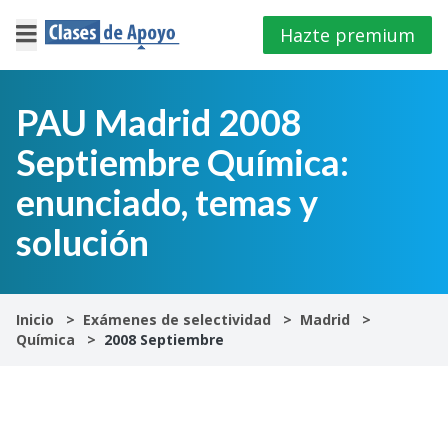
Hazte premium
×
Cerrar
PAU Madrid 2008
Septiembre Química:
Iniciar
sesión
enunciado, temas y
solución
4º
E.S.O
1º
Inicio
Exámenes de selectividad
Madrid
Bachillerato
Química
2008 Septiembre
2º
Bachillerato