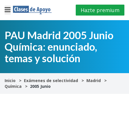
Hazte premium
×
Cerrar
PAU Madrid 2005 Junio
Química: enunciado,
Iniciar
sesión
temas y solución
4º
E.S.O
Inicio
Exámenes de selectividad
Madrid
Química
2005 Junio
1º
Bachillerato
2º
Bachillerato