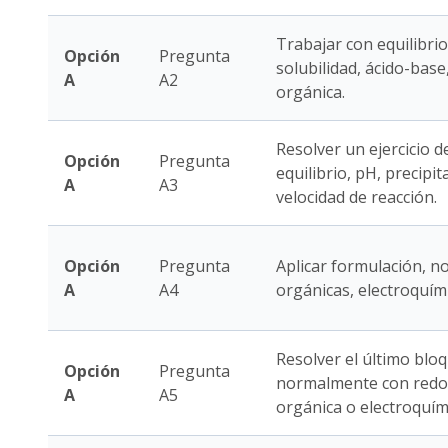
Trabajar con equilibrio
Opción
Pregunta
solubilidad, ácido-base
A
A2
orgánica.
Resolver un ejercicio d
Opción
Pregunta
equilibrio, pH, precipi
A
A3
velocidad de reacción.
Opción
Pregunta
Aplicar formulación, n
A
A4
orgánicas, electroquímic
Resolver el último bloq
Opción
Pregunta
normalmente con redox,
A
A5
orgánica o electroquím