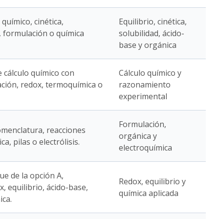
 químico, cinética,
Equilibrio, cinética,
, formulación o química
solubilidad, ácido-
base y orgánica
e cálculo químico con
Cálculo químico y
tación, redox, termoquímica o
razonamiento
experimental
Formulación,
omenclatura, reacciones
orgánica y
a, pilas o electrólisis.
electroquímica
ue de la opción A,
Redox, equilibrio y
 equilibrio, ácido-base,
química aplicada
ica.