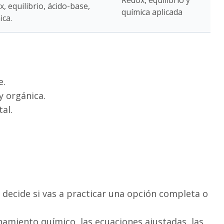
Redox, equilibrio y
 equilibrio, ácido-base,
química aplicada
ica.
e.
 y orgánica.
al.
 decide si vas a practicar una opción completa o
amiento químico, las ecuaciones ajustadas, las