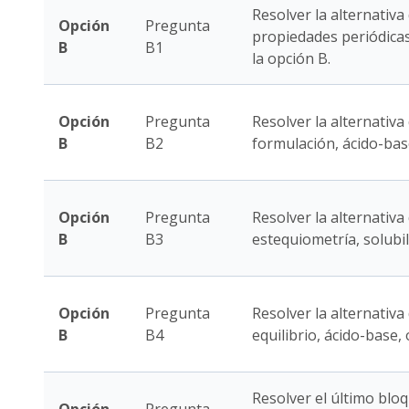
Resolver la alternativa
Opción
Pregunta
propiedades periódica
B
B1
la opción B.
Opción
Pregunta
Resolver la alternativa 
B
B2
formulación, ácido-bas
Opción
Pregunta
Resolver la alternativa
B
B3
estequiometría, solubi
Opción
Pregunta
Resolver la alternativa
B
B4
equilibrio, ácido-base,
Resolver el último bloq