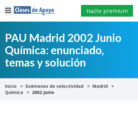
Hazte premium
×
Cerrar
PAU Madrid 2002 Junio
Química: enunciado,
Iniciar
sesión
temas y solución
4º
E.S.O
Inicio
Exámenes de selectividad
Madrid
Química
2002 Junio
1º
Bachillerato
2º
Bachillerato