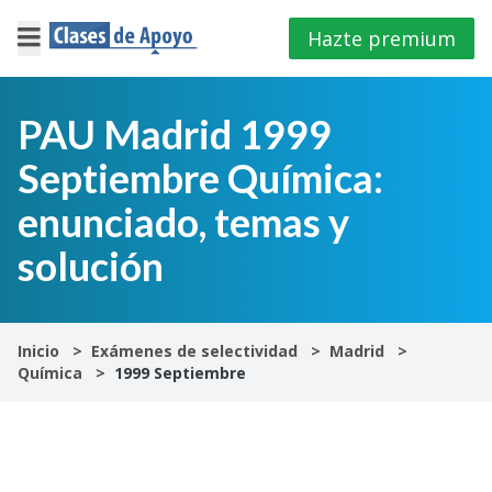
Hazte premium
×
Cerrar
PAU Madrid 1999
Septiembre Química:
Iniciar
sesión
enunciado, temas y
solución
4º
E.S.O
1º
Inicio
Exámenes de selectividad
Madrid
Bachillerato
Química
1999 Septiembre
2º
Bachillerato