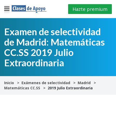
Hazte premium
×
Cerrar
Examen de selectividad
de Madrid: Matemáticas
Iniciar
sesión
CC.SS 2019 Julio
Extraordinaria
4º
E.S.O
1º
Inicio
Exámenes de selectividad
Madrid
Bachillerato
Matemáticas CC.SS
2019 Julio Extraordinaria
2º
Bachillerato