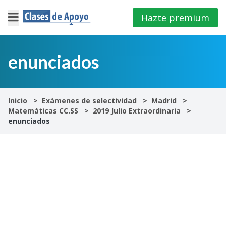
Hazte premium
×
Cerrar
enunciados
Iniciar
sesión
Inicio
Exámenes de selectividad
Madrid
Matemáticas CC.SS
2019 Julio Extraordinaria
4º
enunciados
E.S.O
1º
Bachillerato
2º
Bachillerato