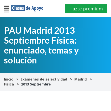
Hazte premium
×
Cerrar
PAU Madrid 2013
Septiembre Física:
Iniciar
sesión
enunciado, temas y
solución
4º
E.S.O
1º
Inicio
Exámenes de selectividad
Madrid
Bachillerato
Física
2013 Septiembre
2º
Bachillerato