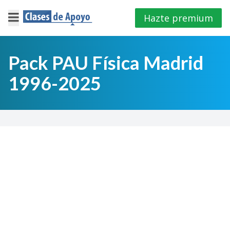
Hazte premium
×
Cerrar
Pack PAU Física Madrid
1996-2025
Iniciar
sesión
4º
E.S.O
1º
Bachillerato
2º
Bachillerato