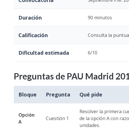
Convocatoria
Septiembre F.M. 2
Duración
90 minutos
Calificación
Consulta la puntuac
Dificultad estimada
6/10
Preguntas de PAU Madrid 2010
Bloque
Pregunta
Qué pide
Resolver la primera cue
Opción
Cuestión 1
de la opción A con raz
A
unidades.