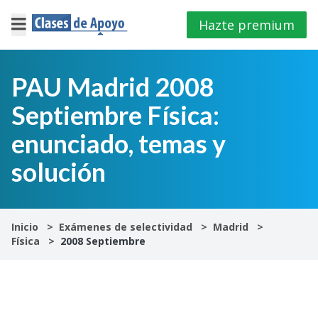
Hazte premium
×
Cerrar
PAU Madrid 2008
Septiembre Física:
Iniciar
sesión
enunciado, temas y
solución
4º
E.S.O
1º
Inicio
Exámenes de selectividad
Madrid
Bachillerato
Física
2008 Septiembre
2º
Bachillerato