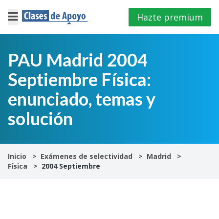
Hazte premium
×
Cerrar
PAU Madrid 2004
Septiembre Física:
Iniciar
sesión
enunciado, temas y
solución
4º
E.S.O
1º
Inicio
Exámenes de selectividad
Madrid
Bachillerato
Física
2004 Septiembre
2º
Bachillerato