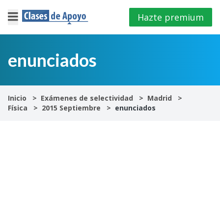
Hazte premium
×
Cerrar
enunciados
Iniciar
sesión
Inicio
Exámenes de selectividad
Madrid
Física
2015 Septiembre
enunciados
4º
E.S.O
1º
Bachillerato
2º
Bachillerato