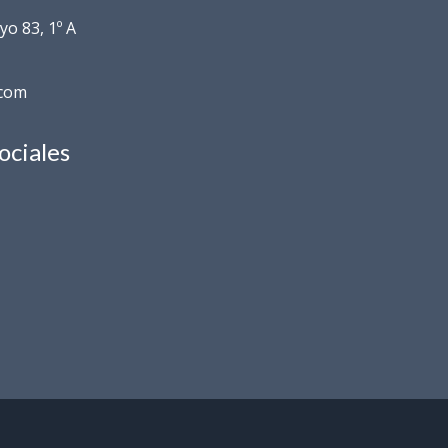
o 83, 1º A
.com
ociales