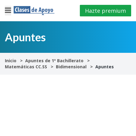
Hazte premium
×
Cerrar
Apuntes
Iniciar
sesión
Inicio
Apuntes de 1º Bachillerato
Matemáticas CC.SS
Bidimensional
Apuntes
4º
E.S.O
1º
Bachillerato
2º
Bachillerato