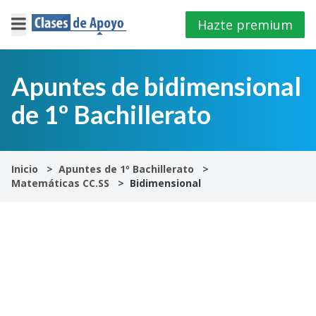
Hazte premium
×
Cerrar
Apuntes de bidimensional
de 1º Bachillerato
Iniciar
sesión
4º
Inicio
Apuntes de 1º Bachillerato
E.S.O
Matemáticas CC.SS
Bidimensional
1º
Bachillerato
2º
Bachillerato