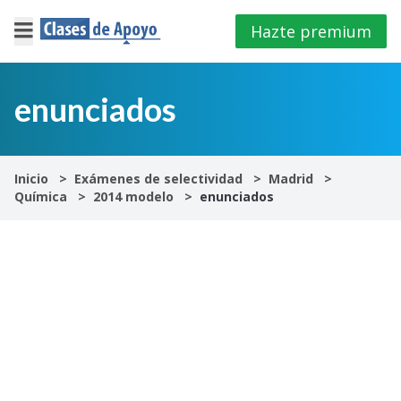
Hazte premium
×
Cerrar
enunciados
Iniciar
sesión
Inicio
Exámenes de selectividad
Madrid
Química
2014 modelo
enunciados
4º
E.S.O
1º
Bachillerato
2º
Bachillerato