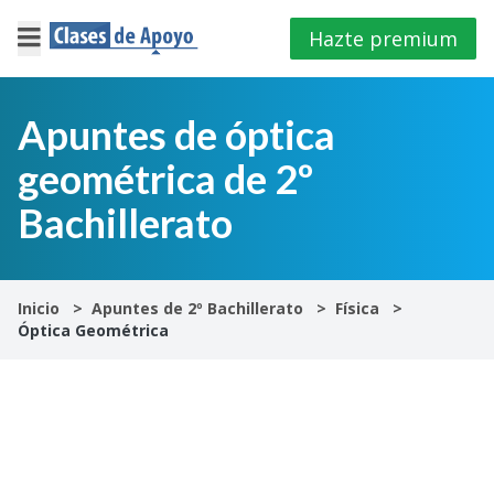
Hazte premium
×
Cerrar
Apuntes de óptica
geométrica de 2º
Iniciar
sesión
Bachillerato
4º
E.S.O
Inicio
Apuntes de 2º Bachillerato
Física
Óptica Geométrica
1º
Bachillerato
2º
Bachillerato