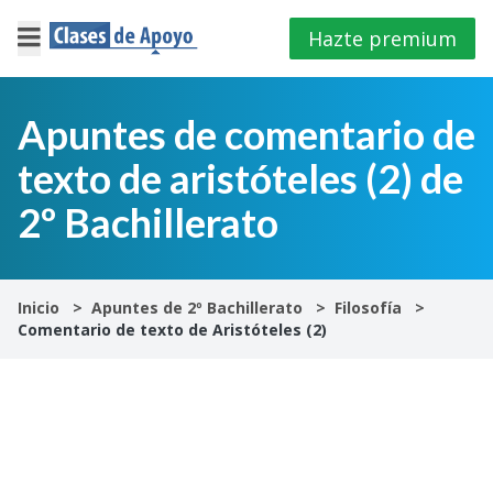
Hazte premium
×
Cerrar
Apuntes de comentario de
texto de aristóteles (2) de
Iniciar
sesión
2º Bachillerato
4º
E.S.O
Inicio
Apuntes de 2º Bachillerato
Filosofía
Comentario de texto de Aristóteles (2)
1º
Bachillerato
2º
Bachillerato