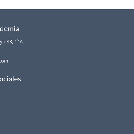
ademia
o 83, 1º A
.com
ociales