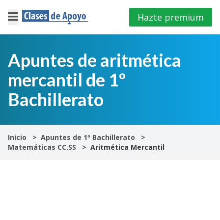
Hazte premium
×
Cerrar
Apuntes de aritmética
mercantil de 1º
Iniciar
sesión
Bachillerato
4º
E.S.O
Inicio
Apuntes de 1º Bachillerato
Matemáticas CC.SS
Aritmética Mercantil
1º
Bachillerato
2º
Bachillerato