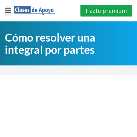
Hazte premium
×
Cerrar
Cómo resolver una
integral por partes
Iniciar
sesión
4º
E.S.O
1º
Bachillerato
2º
Bachillerato