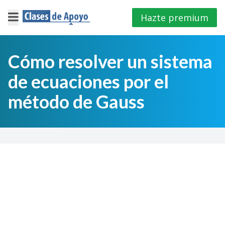
Hazte premium
×
Cerrar
Cómo resolver un sistema
de ecuaciones por el
Iniciar
sesión
método de Gauss
4º
E.S.O
1º
Bachillerato
2º
Bachillerato