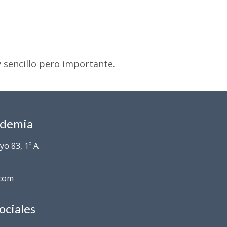
 sencillo pero importante.
ademia
o 83, 1º A
.com
ociales