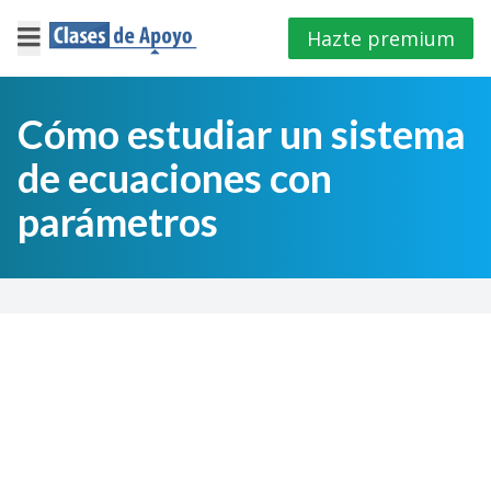
Hazte premium
×
Cerrar
Cómo estudiar un sistema
de ecuaciones con
Iniciar
sesión
parámetros
4º
E.S.O
1º
Bachillerato
2º
Bachillerato