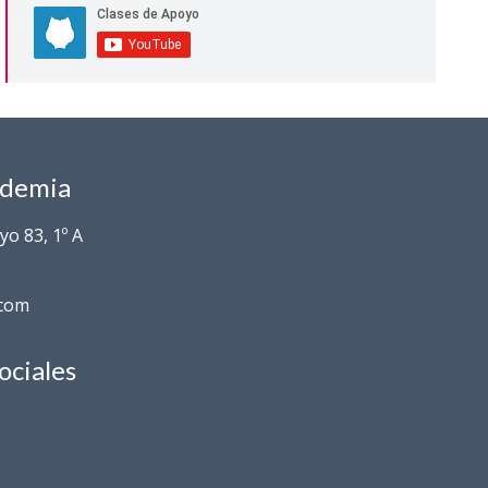
ademia
o 83, 1º A
.com
ociales