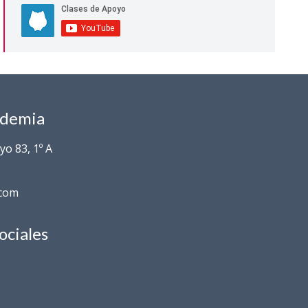
ademia
o 83, 1º A
.com
ociales