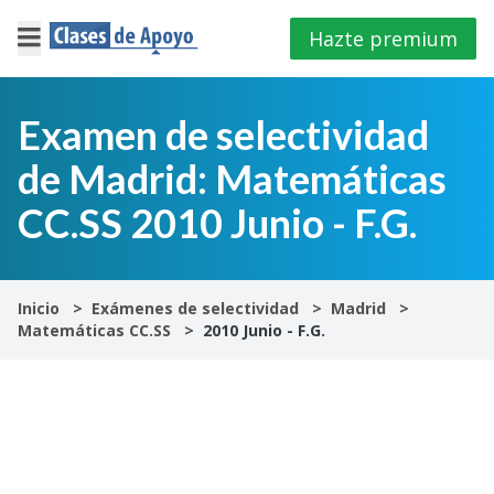
Hazte premium
×
Cerrar
Examen de selectividad
de Madrid: Matemáticas
Iniciar
sesión
CC.SS 2010 Junio - F.G.
4º
E.S.O
Inicio
Exámenes de selectividad
Madrid
Matemáticas CC.SS
2010 Junio - F.G.
1º
Bachillerato
2º
Bachillerato