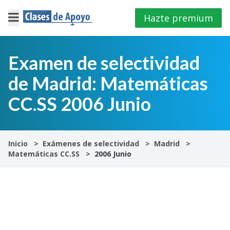
Hazte premium
×
Cerrar
Examen de selectividad
de Madrid: Matemáticas
Iniciar
sesión
CC.SS 2006 Junio
4º
E.S.O
Inicio
Exámenes de selectividad
Madrid
Matemáticas CC.SS
2006 Junio
1º
Bachillerato
2º
Bachillerato