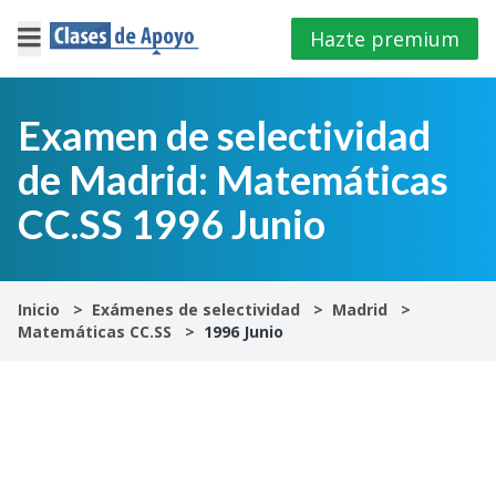
Hazte premium
×
Cerrar
Examen de selectividad
de Madrid: Matemáticas
Iniciar
sesión
CC.SS 1996 Junio
4º
E.S.O
Inicio
Exámenes de selectividad
Madrid
Matemáticas CC.SS
1996 Junio
1º
Bachillerato
2º
Bachillerato