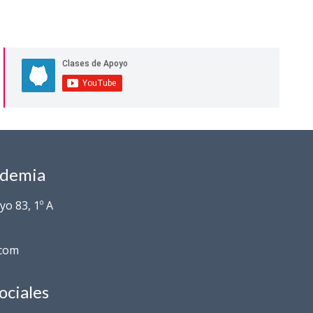
ademia
o 83, 1º A
.com
ociales