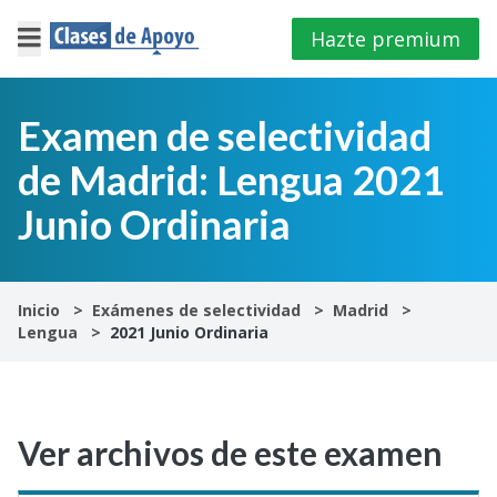
Hazte premium
×
Cerrar
Examen de selectividad
de Madrid: Lengua 2021
Iniciar
sesión
Junio Ordinaria
4º
E.S.O
Inicio
Exámenes de selectividad
Madrid
Lengua
2021 Junio Ordinaria
1º
Bachillerato
2º
Ver archivos de este examen
Bachillerato