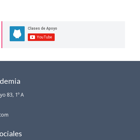
ademia
o 83, 1º A
.com
ociales