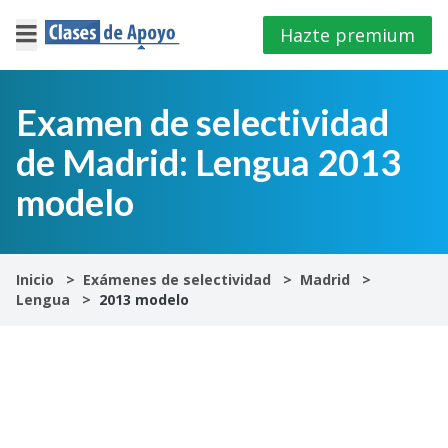
Hazte premium
×
Cerrar
Examen de selectividad
de Madrid: Lengua 2013
Iniciar
sesión
modelo
4º
E.S.O
Inicio
Exámenes de selectividad
Madrid
Lengua
2013 modelo
1º
Bachillerato
2º
Bachillerato