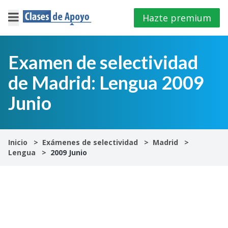
Hazte premium
×
Cerrar
Examen de selectividad
de Madrid: Lengua 2009
Iniciar
sesión
Junio
4º
E.S.O
Inicio
Exámenes de selectividad
Madrid
Lengua
2009 Junio
1º
Bachillerato
2º
Bachillerato