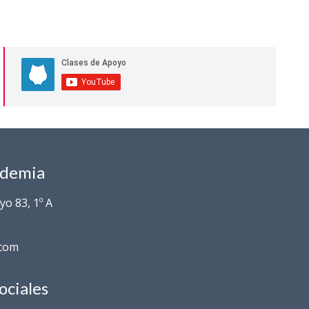
ademia
o 83, 1º A
.com
ociales