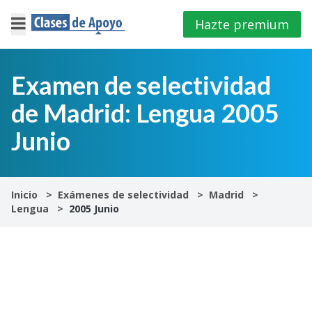
Hazte premium
×
Cerrar
Examen de selectividad
de Madrid: Lengua 2005
Iniciar
sesión
Junio
4º
E.S.O
Inicio
Exámenes de selectividad
Madrid
Lengua
2005 Junio
1º
Bachillerato
2º
Bachillerato