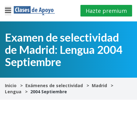
Hazte premium
×
Cerrar
Examen de selectividad
de Madrid: Lengua 2004
Iniciar
sesión
Septiembre
4º
E.S.O
Inicio
Exámenes de selectividad
Madrid
Lengua
2004 Septiembre
1º
Bachillerato
2º
Bachillerato