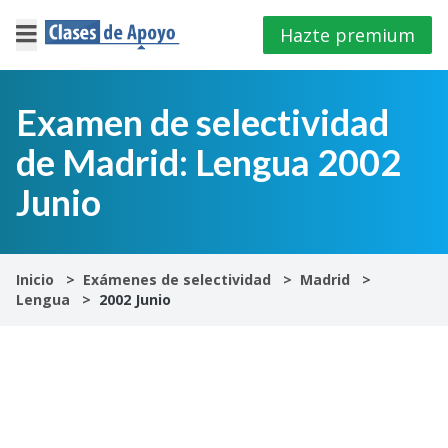
Hazte premium
×
Cerrar
Examen de selectividad
de Madrid: Lengua 2002
Iniciar
sesión
Junio
4º
E.S.O
Inicio
Exámenes de selectividad
Madrid
Lengua
2002 Junio
1º
Bachillerato
2º
Bachillerato