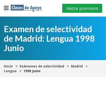
Hazte premium
×
Cerrar
Examen de selectividad
de Madrid: Lengua 1998
Iniciar
sesión
Junio
4º
E.S.O
Inicio
Exámenes de selectividad
Madrid
Lengua
1998 Junio
1º
Bachillerato
2º
Bachillerato