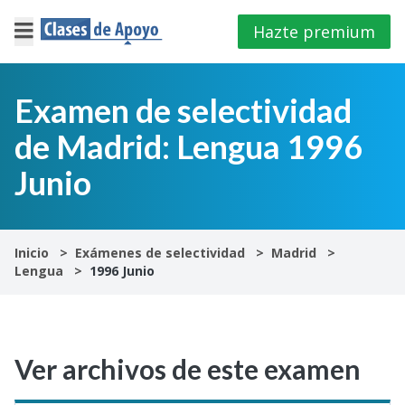
Hazte premium
×
Cerrar
Examen de selectividad
de Madrid: Lengua 1996
Iniciar
sesión
Junio
4º
E.S.O
Inicio
Exámenes de selectividad
Madrid
Lengua
1996 Junio
1º
Bachillerato
2º
Ver archivos de este examen
Bachillerato