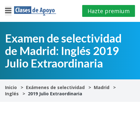
Hazte premium
×
Cerrar
Examen de selectividad
de Madrid: Inglés 2019
Iniciar
sesión
Julio Extraordinaria
4º
E.S.O
Inicio
Exámenes de selectividad
Madrid
Inglés
2019 Julio Extraordinaria
1º
Bachillerato
2º
Bachillerato