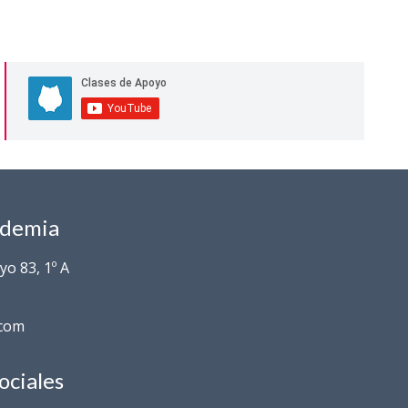
ademia
o 83, 1º A
.com
ociales