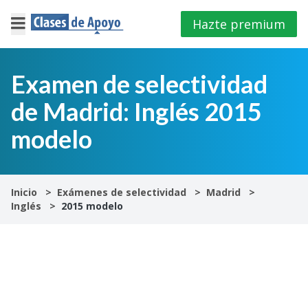
Hazte premium
×
Cerrar
Examen de selectividad
de Madrid: Inglés 2015
Iniciar
sesión
modelo
4º
E.S.O
Inicio
Exámenes de selectividad
Madrid
Inglés
2015 modelo
1º
Bachillerato
2º
Bachillerato