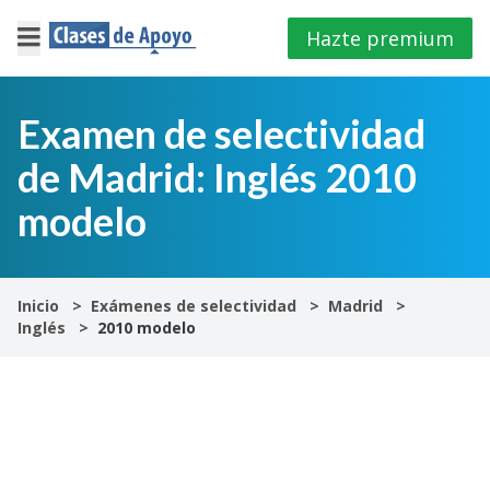
Hazte premium
×
Cerrar
Examen de selectividad
de Madrid: Inglés 2010
Iniciar
sesión
modelo
4º
E.S.O
Inicio
Exámenes de selectividad
Madrid
Inglés
2010 modelo
1º
Bachillerato
2º
Bachillerato