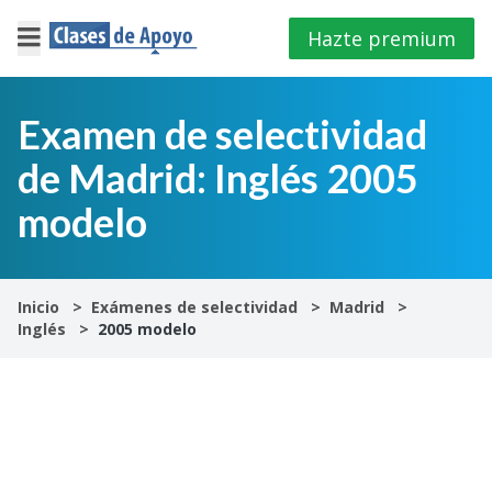
Hazte premium
×
Cerrar
Examen de selectividad
de Madrid: Inglés 2005
Iniciar
sesión
modelo
4º
E.S.O
Inicio
Exámenes de selectividad
Madrid
Inglés
2005 modelo
1º
Bachillerato
2º
Bachillerato