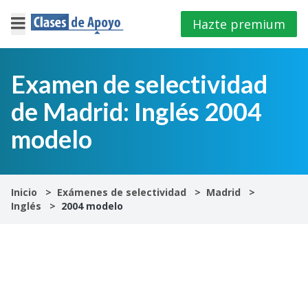
Hazte premium
×
Cerrar
Examen de selectividad
de Madrid: Inglés 2004
Iniciar
sesión
modelo
4º
E.S.O
Inicio
Exámenes de selectividad
Madrid
Inglés
2004 modelo
1º
Bachillerato
2º
Bachillerato