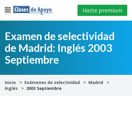
Hazte premium
×
Cerrar
Examen de selectividad
de Madrid: Inglés 2003
Iniciar
sesión
Septiembre
4º
E.S.O
Inicio
Exámenes de selectividad
Madrid
Inglés
2003 Septiembre
1º
Bachillerato
2º
Bachillerato