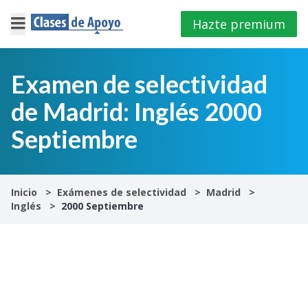
Hazte premium
×
Cerrar
Examen de selectividad
de Madrid: Inglés 2000
Iniciar
sesión
Septiembre
4º
E.S.O
Inicio
Exámenes de selectividad
Madrid
Inglés
2000 Septiembre
1º
Bachillerato
2º
Bachillerato